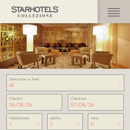
Seleccione su hotel
Check-in
Check-out
Habitaciones
adultos
niños