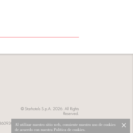
© Starhotels S.p.A. 2026. All Rights
Reserved.
×
IVA 03360930154 Cod. IVA CEE: IT 03360930154
Al utilizar nuestro sitio web, consiente nuestro uso de cookies
de acuerdo con nuestra Política de cookies.