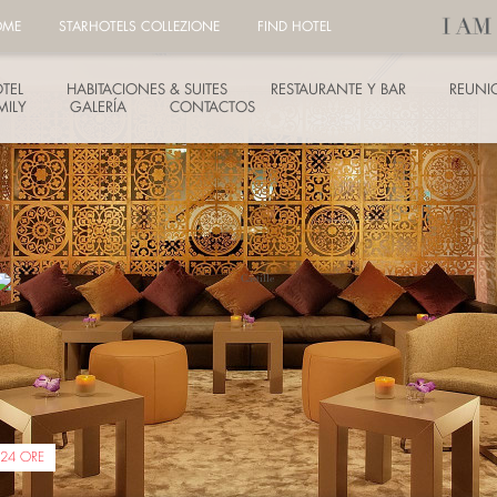
OME
STARHOTELS COLLEZIONE
FIND HOTEL
TEL
HABITACIONES & SUITES
RESTAURANTE Y BAR
REUNI
MILY
GALERÍA
CONTACTOS
 24 ORE